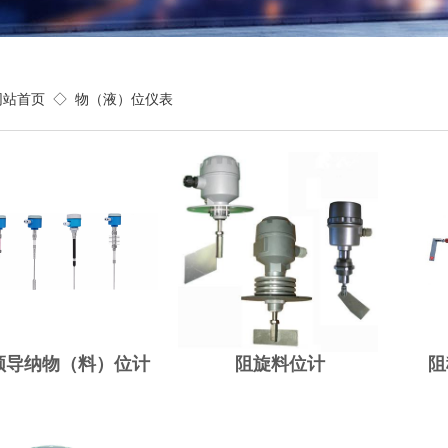
5年来为上万家企业提升了
网站首页
◇
物（液）位仪表
5 years to upgrade the value of thousands of enterpr
频导纳物（料）位计
阻旋料位计
阻