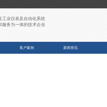
注工业仪表及自动化系统
和服务为一体的技术企业
客户案例
新闻资讯
”
赖
展示
客户案例
新闻资讯