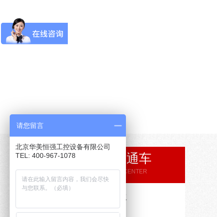
以满足您的各种需求
华美恒强
您的仪表专家
请您留言
北京华美恒强工控设备有限公司
TEL: 400-967-1078
产品直通车
产品直通车
PRODUCTS CENTER
PRODUCTS CENTER
粉尘检测仪